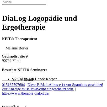
DiaLog Logopädie und
Ergotherapie
NF!T® Therapeuten:
Melanie Bester
Gebhardtstraße 9
90762 Fürth
Besuchte NF!T® Seminare:
NF!T® Augen.Hände.Körper
NF!T® Mund
015167597604
|
Diese E-Mail-Adresse ist vor Spambots geschützt!
Zur Anzeige muss JavaScript eingeschaltet sein.
|
https://www.therapie-dialog.de/
®