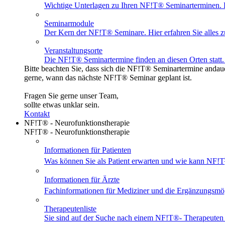
Wichtige Unterlagen zu Ihren NF!T® Seminarterminen. Ei
Seminarmodule
Der Kern der NF!T® Seminare. Hier erfahren Sie alles z
Veranstaltungsorte
Die NF!T® Seminartermine finden an diesen Orten statt. 
Bitte beachten Sie, dass sich die NF!T® Seminartermine andaue
gerne, wann das nächste NF!T® Seminar geplant ist.
Fragen Sie gerne unser Team,
sollte etwas unklar sein.
Kontakt
NF!T® - Neurofunktionstherapie
NF!T® - Neurofunktionstherapie
Informationen für Patienten
Was können Sie als Patient erwarten und wie kann NF!T
Informationen für Ärzte
Fachinformationen für Mediziner und die Ergänzungsmö
Therapeutenliste
Sie sind auf der Suche nach einem
NF!T®
- Therapeuten