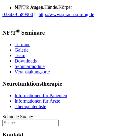
NF!T® Augen.Hände.Körper
NF!T® Mund
033439-589900
|
|
http://www.sprach-sprung.de
®
NF!T
Seminare
Termine
Galerie
Team
Downloads
Seminarmodule
Veranstaltungsorte
Neurofunktionstherapie
Informationen für Patienten
Informationen für Ärzte
Therapeutenliste
Schnelle Suche:
Kontakt