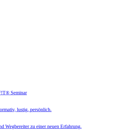
NF!T® Seminar
rmativ, lustig, persönlich.
d Wegbereiter zu einer neuen Erfahrung.