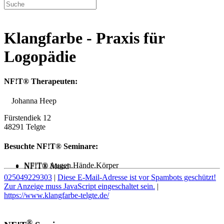
Klangfarbe - Praxis für
Logopädie
NF!T® Therapeuten:
Johanna Heep
Fürstendiek 12
48291 Telgte
Besuchte NF!T® Seminare:
NF!T® Augen.Hände.Körper
NF!T® Mund
025049229303
|
Diese E-Mail-Adresse ist vor Spambots geschützt!
Zur Anzeige muss JavaScript eingeschaltet sein.
|
https://www.klangfarbe-telgte.de/
®