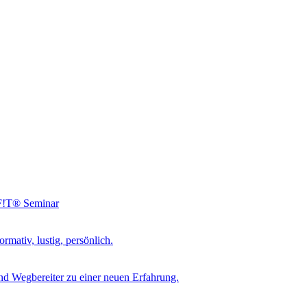
NF!T® Seminar
rmativ, lustig, persönlich.
d Wegbereiter zu einer neuen Erfahrung.