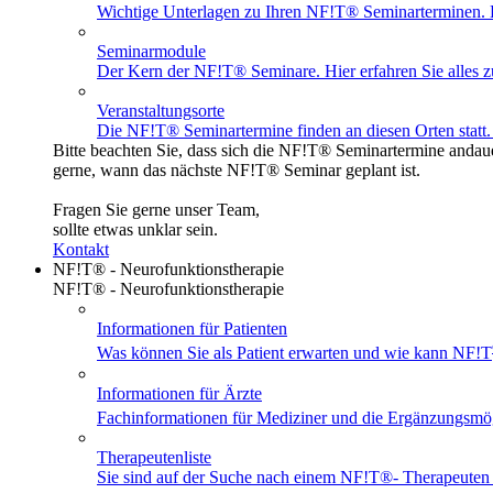
Wichtige Unterlagen zu Ihren NF!T® Seminarterminen. Ei
Seminarmodule
Der Kern der NF!T® Seminare. Hier erfahren Sie alles z
Veranstaltungsorte
Die NF!T® Seminartermine finden an diesen Orten statt. 
Bitte beachten Sie, dass sich die NF!T® Seminartermine andaue
gerne, wann das nächste NF!T® Seminar geplant ist.
Fragen Sie gerne unser Team,
sollte etwas unklar sein.
Kontakt
NF!T® - Neurofunktionstherapie
NF!T® - Neurofunktionstherapie
Informationen für Patienten
Was können Sie als Patient erwarten und wie kann NF!T
Informationen für Ärzte
Fachinformationen für Mediziner und die Ergänzungsmö
Therapeutenliste
Sie sind auf der Suche nach einem
NF!T®
- Therapeuten