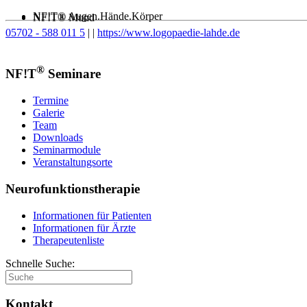
NF!T® Augen.Hände.Körper
NF!T® Mund
05702 - 588 011 5
|
|
https://www.logopaedie-lahde.de
®
NF!T
Seminare
Termine
Galerie
Team
Downloads
Seminarmodule
Veranstaltungsorte
Neurofunktionstherapie
Informationen für Patienten
Informationen für Ärzte
Therapeutenliste
Schnelle Suche:
Kontakt