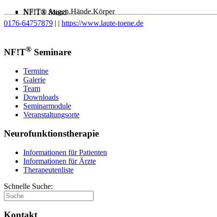
NF!T® Augen.Hände.Körper
NF!T® Mund
0176-64757879
|
|
https://www.laute-toene.de
®
NF!T
Seminare
Termine
Galerie
Team
Downloads
Seminarmodule
Veranstaltungsorte
Neurofunktionstherapie
Informationen für Patienten
Informationen für Ärzte
Therapeutenliste
Schnelle Suche:
Kontakt