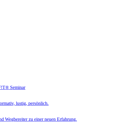
NF!T® Seminar
rmativ, lustig, persönlich.
d Wegbereiter zu einer neuen Erfahrung.