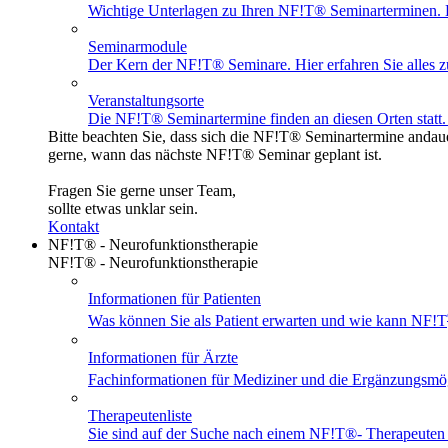
Wichtige Unterlagen zu Ihren NF!T® Seminarterminen. Ei
Seminarmodule
Der Kern der NF!T® Seminare. Hier erfahren Sie alles z
Veranstaltungsorte
Die NF!T® Seminartermine finden an diesen Orten statt. 
Bitte beachten Sie, dass sich die NF!T® Seminartermine andaue
gerne, wann das nächste NF!T® Seminar geplant ist.
Fragen Sie gerne unser Team,
sollte etwas unklar sein.
Kontakt
NF!T® - Neurofunktionstherapie
NF!T® - Neurofunktionstherapie
Informationen für Patienten
Was können Sie als Patient erwarten und wie kann NF!T
Informationen für Ärzte
Fachinformationen für Mediziner und die Ergänzungsmö
Therapeutenliste
Sie sind auf der Suche nach einem
NF!T®
- Therapeuten