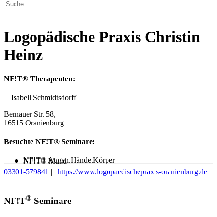
Logopädische Praxis Christin
Heinz
NF!T® Therapeuten:
Isabell Schmidtsdorff
Bernauer Str. 58,
16515 Oranienburg
Besuchte NF!T® Seminare:
NF!T® Augen.Hände.Körper
NF!T® Mund
03301-579841
|
|
https://www.logopaedischepraxis-oranienburg.de
®
NF!T
Seminare