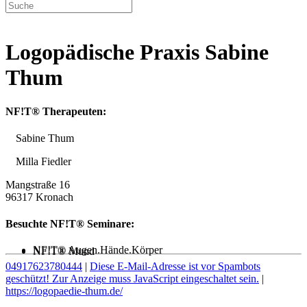
Logopädische Praxis Sabine
Thum
NF!T® Therapeuten:
Sabine Thum
Milla Fiedler
Mangstraße 16
96317 Kronach
Besuchte NF!T® Seminare:
NF!T® Augen.Hände.Körper
NF!T® Mund
04917623780444
|
Diese E-Mail-Adresse ist vor Spambots
geschützt! Zur Anzeige muss JavaScript eingeschaltet sein.
|
https://logopaedie-thum.de/