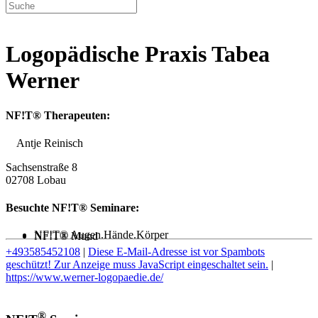
Logopädische Praxis Tabea
Werner
NF!T® Therapeuten:
Antje Reinisch
Sachsenstraße 8
02708 Lobau
Besuchte NF!T® Seminare:
NF!T® Augen.Hände.Körper
NF!T® Mund
+493585452108
|
Diese E-Mail-Adresse ist vor Spambots
geschützt! Zur Anzeige muss JavaScript eingeschaltet sein.
|
https://www.werner-logopaedie.de/
®