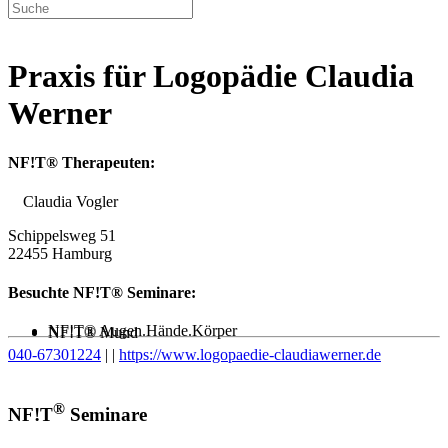
Praxis für Logopädie Claudia
Werner
NF!T® Therapeuten:
Claudia Vogler
Schippelsweg 51
22455 Hamburg
Besuchte NF!T® Seminare:
NF!T® Augen.Hände.Körper
NF!T® Mund
040-67301224
|
|
https://www.logopaedie-claudiawerner.de
®
NF!T
Seminare