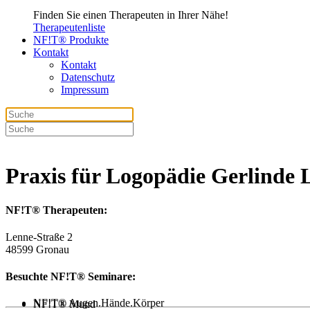
Finden Sie einen Therapeuten in Ihrer Nähe!
Therapeutenliste
NF!T® Produkte
Kontakt
Kontakt
Datenschutz
Impressum
Praxis für Logopädie Gerlinde L
NF!T® Therapeuten:
Lenne-Straße 2
48599 Gronau
Besuchte NF!T® Seminare:
NF!T® Augen.Hände.Körper
NF!T® Mund