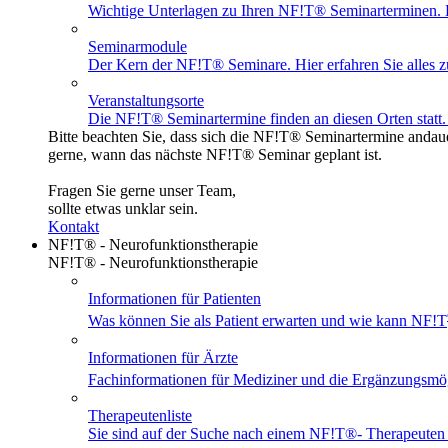
Wichtige Unterlagen zu Ihren NF!T® Seminarterminen. Ei
Seminarmodule
Der Kern der NF!T® Seminare. Hier erfahren Sie alles z
Veranstaltungsorte
Die NF!T® Seminartermine finden an diesen Orten statt. 
Bitte beachten Sie, dass sich die NF!T® Seminartermine andaue
gerne, wann das nächste NF!T® Seminar geplant ist.
Fragen Sie gerne unser Team,
sollte etwas unklar sein.
Kontakt
NF!T® - Neurofunktionstherapie
NF!T® - Neurofunktionstherapie
Informationen für Patienten
Was können Sie als Patient erwarten und wie kann NF!T
Informationen für Ärzte
Fachinformationen für Mediziner und die Ergänzungsmö
Therapeutenliste
Sie sind auf der Suche nach einem
NF!T®
- Therapeuten