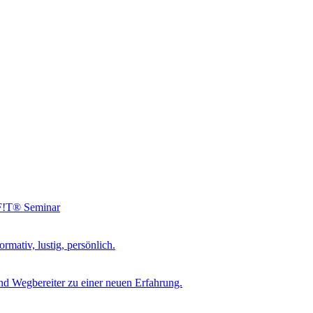
NF!T® Seminar
rmativ, lustig, persönlich.
d Wegbereiter zu einer neuen Erfahrung.