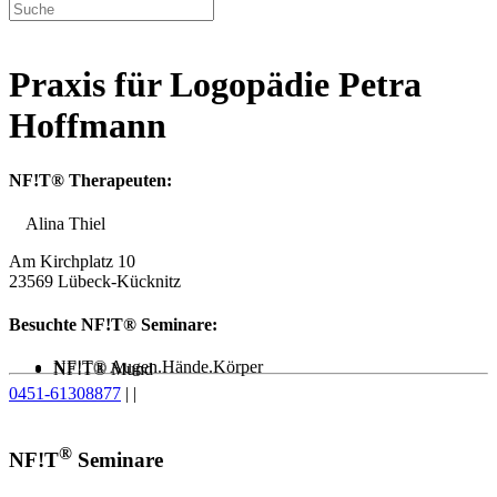
Praxis für Logopädie Petra
Hoffmann
NF!T® Therapeuten:
Alina Thiel
Am Kirchplatz 10
23569 Lübeck-Kücknitz
Besuchte NF!T® Seminare:
NF!T® Augen.Hände.Körper
NF!T® Mund
0451-61308877
|
|
®
NF!T
Seminare