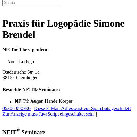
Praxis für Logopädie Simone
Brendel
NF!T® Therapeuten:
Anna Lodyga
Ostdeutsche Str. 1a
38162 Cremlingen
Besuchte NF!T® Seminare:
NF!T® Augen.Hände.Körper
NF!T® Mund
05306 990890
|
Diese E-Mail-Adresse ist vor Spambots geschützt!
Zur Anzeige muss JavaScript eingeschaltet sein.
|
®
NF!T
Seminare