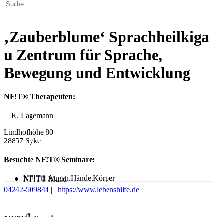
‚Zauberblume‘ Sprachheilkiga
u Zentrum für Sprache,
Bewegung und Entwicklung
NF!T® Therapeuten:
K. Lagemann
Lindhofhöhe 80
28857 Syke
Besuchte NF!T® Seminare:
NF!T® Augen.Hände.Körper
NF!T® Mund
04242-509844
|
|
https://www.lebenshilfe.de
®