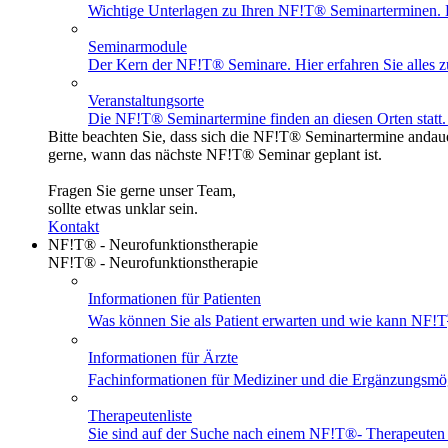
Wichtige Unterlagen zu Ihren NF!T® Seminarterminen. Ei
Seminarmodule
Der Kern der NF!T® Seminare. Hier erfahren Sie alles z
Veranstaltungsorte
Die NF!T® Seminartermine finden an diesen Orten statt. 
Bitte beachten Sie, dass sich die NF!T® Seminartermine andaue
gerne, wann das nächste NF!T® Seminar geplant ist.
Fragen Sie gerne unser Team,
sollte etwas unklar sein.
Kontakt
NF!T® - Neurofunktionstherapie
NF!T® - Neurofunktionstherapie
Informationen für Patienten
Was können Sie als Patient erwarten und wie kann NF!T
Informationen für Ärzte
Fachinformationen für Mediziner und die Ergänzungsmö
Therapeutenliste
Sie sind auf der Suche nach einem
NF!T®
- Therapeuten