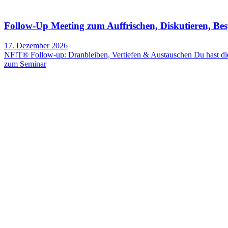
Follow-Up Meeting zum Auffrischen, Diskutieren, Be
17. Dezember 2026
NF!T® Follow-up: Dranbleiben, Vertiefen & Austauschen Du hast die
zum Seminar
®
NF!T
Seminare
Termine
Galerie
Team
Downloads
Seminarmodule
Veranstaltungsorte
Neurofunktionstherapie
Informationen für Patienten
Informationen für Ärzte
Therapeutenliste