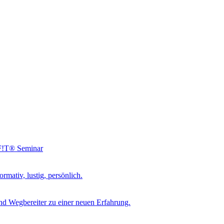
NF!T® Seminar
rmativ, lustig, persönlich.
d Wegbereiter zu einer neuen Erfahrung.