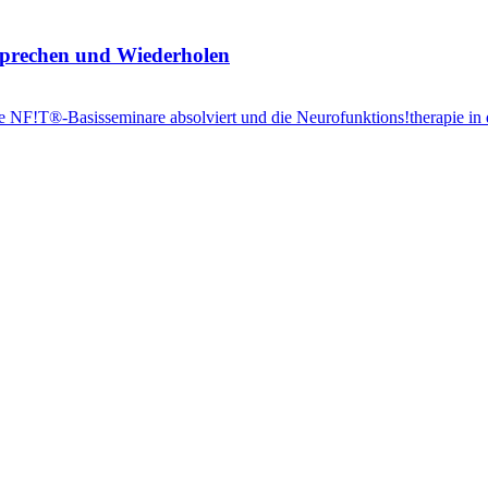
sprechen und Wiederholen
 NF!T®-Basisseminare absolviert und die Neurofunktions!therapie in